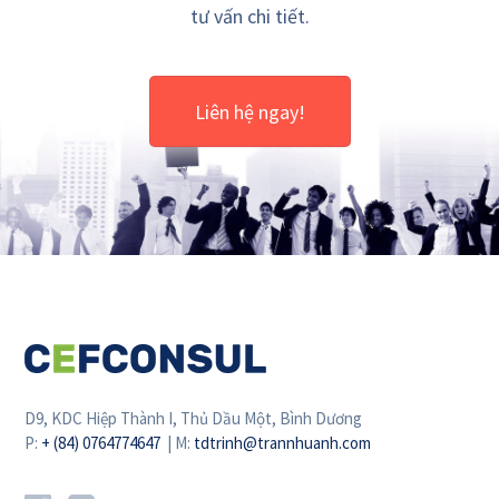
tư vấn chi tiết.
Liên hệ ngay!
D9, KDC Hiệp Thành I, Thủ Dầu Một, Bình Dương
P:
+ (84) 0764774647
| M:
tdtrinh@trannhuanh.com