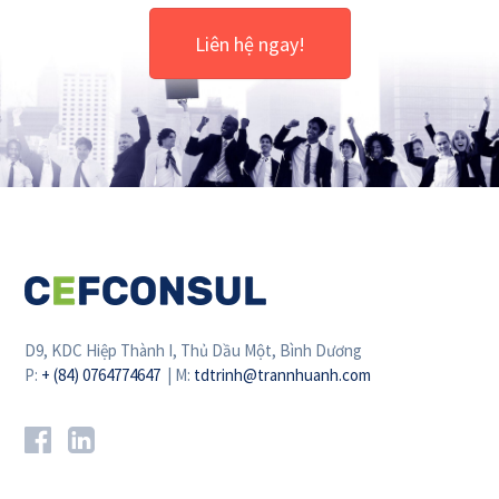
Liên hệ ngay!
D9, KDC Hiệp Thành I, Thủ Dầu Một, Bình Dương
P:
+ (84) 0764774647
| M:
tdtrinh@trannhuanh.com