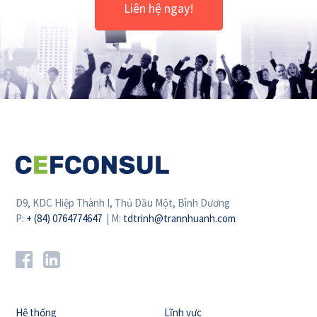
Liên hệ ngay!
D9, KDC Hiệp Thành I, Thủ Dầu Một, Bình Dương
P:
+ (84) 0764774647
| M:
tdtrinh@trannhuanh.com
Hệ thống
Lĩnh vực