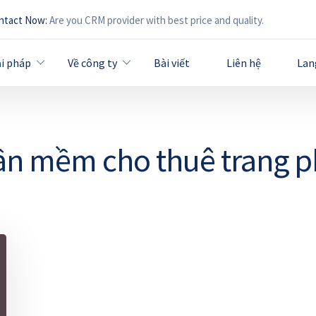
ntact Now:
Are you CRM provider with best price and quality.
ải pháp
Về công ty
Bài viết
Liên hệ
Lan
n mềm cho thuê trang 