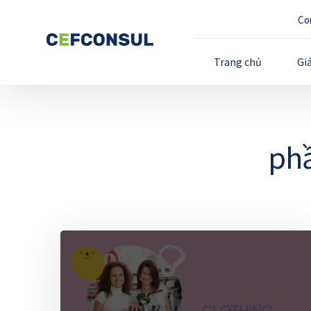
Co
Trang chủ
Gi
phầ