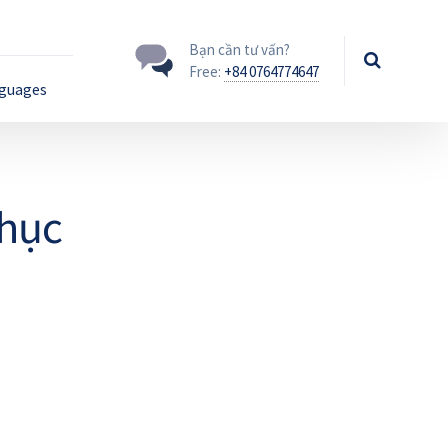
Bạn cần tư vấn?
Free:
+84 0764774647
guages
phục