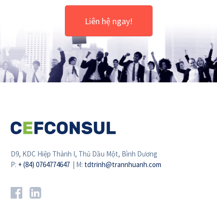
Liên hệ ngay!
D9, KDC Hiệp Thành I, Thủ Dầu Một, Bình Dương
P:
+ (84) 0764774647
| M:
tdtrinh@trannhuanh.com