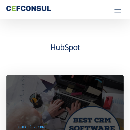
HubSpot
CHIA SẺ
CRM