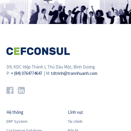
D9, KDC Hiệp Thành I, Thủ Dầu Một, Bình Dương
P:
+ (84) 0764774647
| M:
tdtrinh@trannhuanh.com
Hệ thống
Lĩnh vực
ERP System
Tài chính
Customize Solutions
Bán lẻ