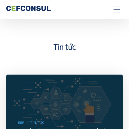
Tin tức
ERP
TIN TỨC