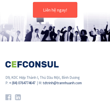
Liên hệ ngay!
D9, KDC Hiệp Thành I, Thủ Dầu Một, Bình Dương
P:
+ (84) 0764774647
| M:
tdtrinh@trannhuanh.com