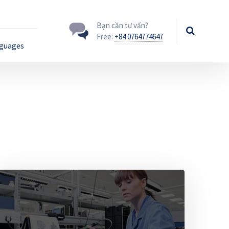
Bạn cần tư vấn?
Free:
+84 0764774647
guages