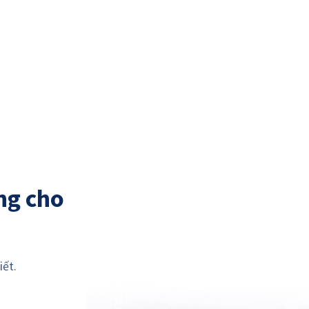
ng cho
iết.