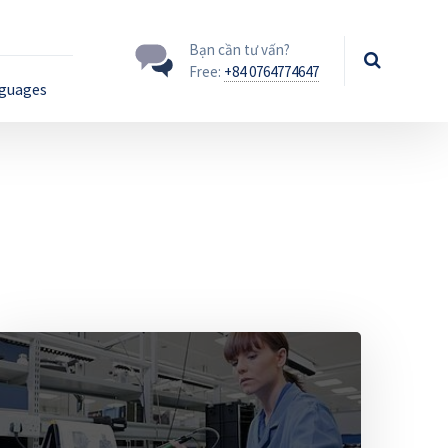
Bạn cần tư vấn?
Free:
+84 0764774647
guages